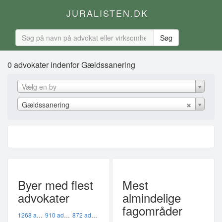
JURALISTEN.DK
0 advokater indenfor Gældssanering
Vælg en by
Gældssanering
Byer med flest
Mest
advokater
almindelige
fagområder
1268 advokater i København K
910 advokater i København V
872 advokater i København Ø