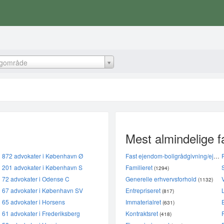
agområde
Mest almindelige 
872 advokater i København Ø
Fast ejendom-boligrådgivning/ejendomsberigtigelse
201 advokater i København S
Familieret
(1294)
72 advokater i Odense C
Generelle erhvervsforhold
(1132)
67 advokater i København SV
Entrepriseret
(817)
65 advokater i Horsens
Immaterialret
(631)
61 advokater i Frederiksberg
Kontraktsret
(418)