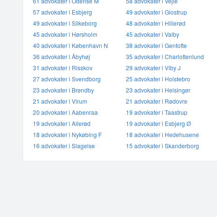
61 advokater i Odense M
58 advokater i Vejle
57 advokater i Esbjerg
49 advokater i Glostrup
49 advokater i Silkeborg
48 advokater i Hillerød
45 advokater i Hørsholm
45 advokater i Valby
40 advokater i København N
38 advokater i Gentofte
36 advokater i Åbyhøj
35 advokater i Charlottenlund
31 advokater i Risskov
29 advokater i Viby J
27 advokater i Svendborg
25 advokater i Holstebro
23 advokater i Brøndby
23 advokater i Helsingør
21 advokater i Virum
21 advokater i Rødovre
20 advokater i Aabenraa
19 advokater i Taastrup
19 advokater i Allerød
19 advokater i Esbjerg Ø
18 advokater i Nykøbing F
18 advokater i Hedehusene
16 advokater i Slagelse
15 advokater i Skanderborg