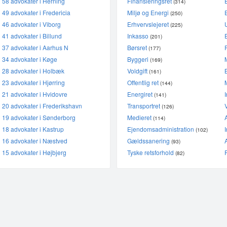
58 advokater i Herning
Finansieringsret
(314)
49 advokater i Fredericia
Miljø og Energi
(250)
46 advokater i Viborg
Erhvervslejeret
(225)
41 advokater i Billund
Inkasso
(201)
37 advokater i Aarhus N
Børsret
(177)
34 advokater i Køge
Byggeri
(169)
28 advokater i Holbæk
Voldgift
(161)
23 advokater i Hjørring
Offentlig ret
(144)
21 advokater i Hvidovre
Energiret
(141)
20 advokater i Frederikshavn
Transportret
(126)
19 advokater i Sønderborg
Medieret
(114)
18 advokater i Kastrup
Ejendomsadministration
(102)
16 advokater i Næstved
Gældssanering
(93)
15 advokater i Højbjerg
Tyske retsforhold
(82)