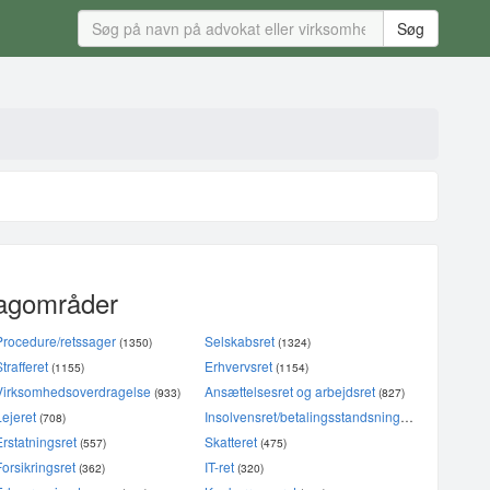
fagområder
Procedure/retssager
Selskabsret
(1377)
(1350)
(1324)
Strafferet
Erhvervsret
(1155)
(1154)
Virksomhedsoverdragelse
Ansættelsesret og arbejdsret
(933)
(827)
Lejeret
Insolvensret/betalingsstandsning/konkurs/akkord
(708)
Erstatningsret
Skatteret
(557)
(475)
Forsikringsret
IT-ret
(362)
(320)