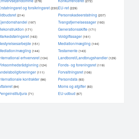
Erhvervsejendomme
Konkurrenceret
(278)
(272)
Erstatningsret og forsikringsret
EU-ret
(230)
(229)
Udbudsret
Personskadeerstatning
(214)
(207)
Ejendomshandel
Tvangsfjernelsessager
(197)
(193)
Rekonstruktion
Generationsskifte
(171)
(171)
Markedsføringsret
Voldgiftssager
(163)
(161)
Bestyrelsesarbejde
Mediation/mægling
(151)
(144)
Mediation/mægling
Testamente
(144)
(143)
International erhvervsret
Landboret/Landbrugshandler
(134)
(129)
Virksomhedsrådgivning
Fonds- og foreningsret
(124)
(119)
Andelsboligforeninger
Forvaltningsret
(111)
(106)
Internationale kontrakter
Persondata
(96)
(93)
Aftaleret
Moms og afgifter
(84)
(83)
Pengeinstitutjura
EU-udbud
(71)
(67)